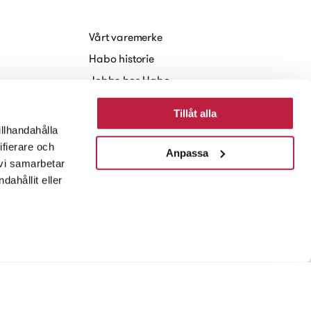
Vårt varemerke
Habo historie
Jobbe hos Habo
Baerekraft
Tillåt alla
Nyheter og Presse
illhandahålla
ifierare och
Anpassa
 vi samarbetar
ahållit eller