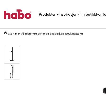
Produkter
+
Inspirasjon
Finn butikk
For f
Sortiment
Baderomstilbehør og beslag
Dusjsett
Dusjstang