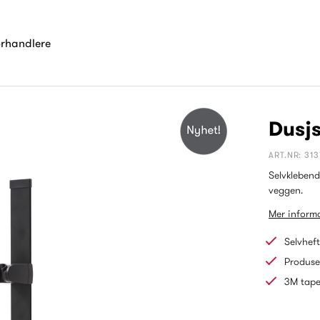
orhandlere
Dusjs
ART.NR: 31
Selvklebende
veggen.
Mer informa
Selvhef
Produse
3M tap