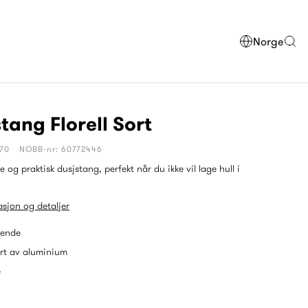
Norge
tang Florell Sort
370
NOBB-nr: 60772446
 og praktisk dusjstang, perfekt når du ikke vil lage hull i
sjon og detaljer
tende
rt av aluminium
e