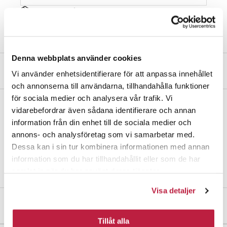
Les mer om våre forpakninger
Denna webbplats använder cookies
Produktbeskrivelse
Vi använder enhetsidentifierare för att anpassa innehållet
och annonserna till användarna, tillhandahålla funktioner
för sociala medier och analysera vår trafik. Vi
vidarebefordrar även sådana identifierare och annan
Svingbart hjul av stål. Hjul av polyuretan (PUR). Ø 100 mm.
information från din enhet till de sociala medier och
Festeplate 60x60 mm.
annons- och analysföretag som vi samarbetar med.
Merk! Maks. belastning på 55 kg per hjul er en beregnet verdi og
Dessa kan i sin tur kombinera informationen med annan
garanteres ikke.
information som du har tillhandahållit eller som de har
samlat in när du har använt deras tjänster.
Visa detaljer
Mål og dimensjoner
Tillåt alla