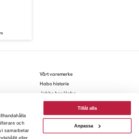
um
Vårt varemerke
Habo historie
Jobbe hos Habo
Baerekraft
Tillåt alla
Nyheter og Presse
illhandahålla
ifierare och
Anpassa
 vi samarbetar
ahållit eller