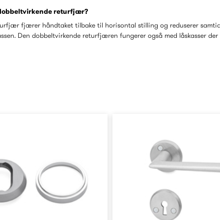
dobbeltvirkende returfjær?
rfjær fjærer håndtaket tilbake til horisontal stilling og reduserer samt
ssen. Den dobbeltvirkende returfjæren fungerer også med låskasser der d