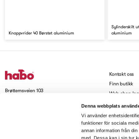
Sylinderskilt 
Knappvrider 40 Børstet aluminium
aluminium
Kontakt oss
Finn butikk
Brøttemsveien 103
Web-shop log
7093 Tiller
Jobbe hos H
Denna webbplats använde
Cookies
Meld deg på vårt nyhetsbrev
Vi använder enhetsidentifie
Tilgjengelighet
funktioner för sociala medi
annan information från din
Kontakt oss
med. Dessa kan i sin tur k