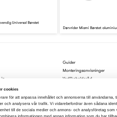
utvendig Universal Børstet
Dørvrider Miami Børstet alumini
Guider
Monteringsanvisninger
 in
Vedlikeholdsråd
abo
For arkitekter
r cookies
Digitale brosjyrer
rare för att anpassa innehållet och annonserna till användarna, t
serklæring
er och analysera vår trafik. Vi vidarebefordrar även sådana ident
 enhet till de sociala medier och annons- och analysföretag som
ombinera informationen med annan information som du har tillhand