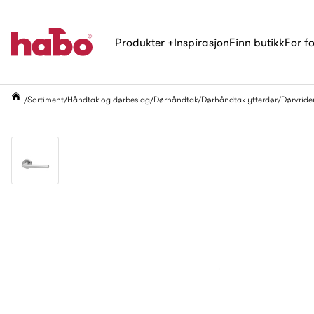
Produkter
+
Inspirasjon
Finn butikk
For f
Sortiment
Håndtak og dørbeslag
Dørhåndtak
Dørhåndtak ytterdør
Dørvride