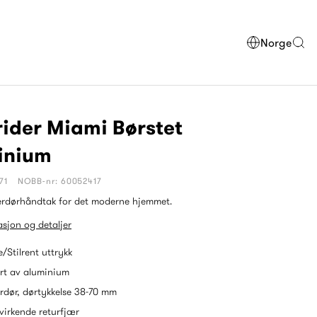
Norge
ider Miami Børstet
inium
71
NOBB-nr: 60052417
terdørhåndtak for det moderne hjemmet.
sjon og detaljer
/Stilrent uttrykk
rt av aluminium
erdør, dørtykkelse 38-70 mm
virkende returfjær