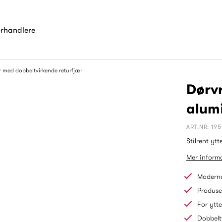
orhandlere
r med dobbeltvirkende returfjær
Dørvr
alum
ART.NR: 195
Stilrent yt
Mer informa
Moderne
Produse
For ytt
Dobbelt