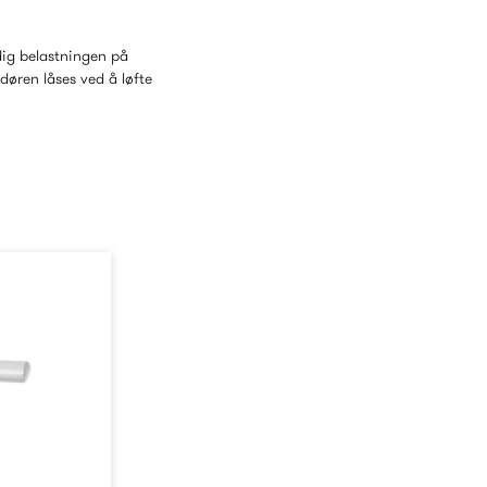
idig belastningen på
øren låses ved å løfte