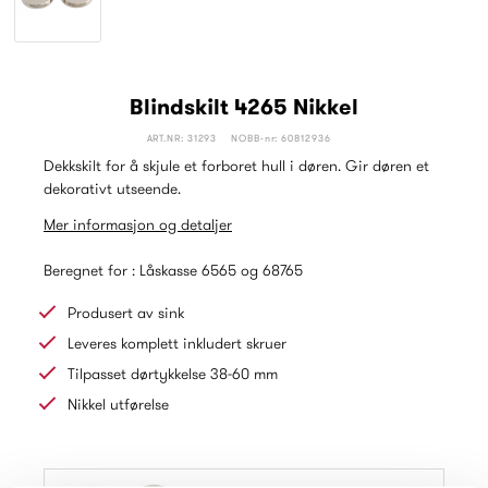
Blindskilt 4265 Nikkel
ART.NR: 31293
NOBB-nr: 60812936
Dekkskilt for å skjule et forboret hull i døren. Gir døren et
dekorativt utseende.
Mer informasjon og detaljer
Beregnet for : Låskasse 6565 og 68765
Produsert av sink
Leveres komplett inkludert skruer
Tilpasset dørtykkelse 38-60 mm
Nikkel utførelse