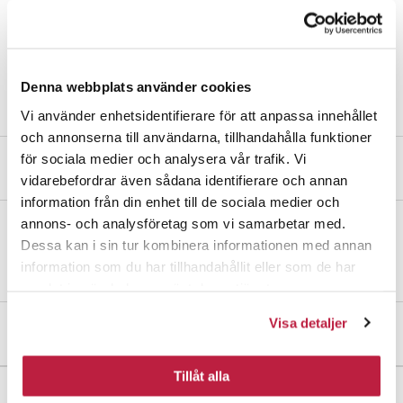
Blindskilt 4265 Nikkel
products.stockunit.info.bk
Les mer om våre forpakninger
Denna webbplats använder cookies
Vi använder enhetsidentifierare för att anpassa innehållet
och annonserna till användarna, tillhandahålla funktioner
för sociala medier och analysera vår trafik. Vi
Produktbeskrivelse
vidarebefordrar även sådana identifierare och annan
information från din enhet till de sociala medier och
annons- och analysföretag som vi samarbetar med.
Dekkskilt av sink. Leveres med skruer for gjennomgående innfesting
Dessa kan i sin tur kombinera informationen med annan
samt treskruer. Passer til dørtykkelse 38-60 mm.
information som du har tillhandahållit eller som de har
samlat in när du har använt deras tjänster.
Visa detaljer
Mål og dimensjoner
Tillåt alla