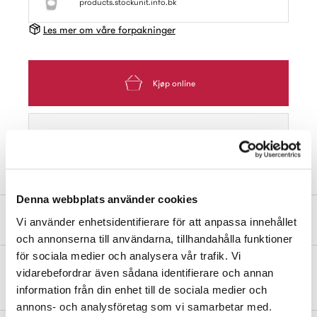
products.stockunit.info.bk
Les mer om våre forpakninger
Kjøp online
Finn butikk
Denna webbplats använder cookies
Produktbeskrivelse
Vi använder enhetsidentifierare för att anpassa innehållet
och annonserna till användarna, tillhandahålla funktioner
för sociala medier och analysera vår trafik. Vi
vidarebefordrar även sådana identifierare och annan
Dekkskilt av messing. For modullåskasse. 1 stk. per pakke.
information från din enhet till de sociala medier och
annons- och analysföretag som vi samarbetar med.