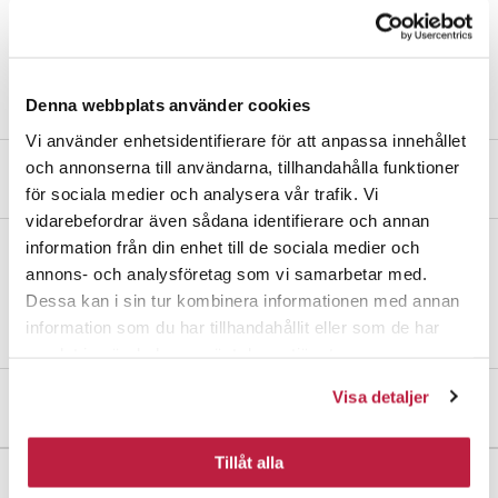
Finn butikk
Denna webbplats använder cookies
Vi använder enhetsidentifierare för att anpassa innehållet
och annonserna till användarna, tillhandahålla funktioner
Produktbeskrivelse
för sociala medier och analysera vår trafik. Vi
vidarebefordrar även sådana identifierare och annan
information från din enhet till de sociala medier och
Knappvrider med skilt i messing. Leveres med 2 stk. M5x75 mm
annons- och analysföretag som vi samarbetar med.
kappeskruer for gjennomgående feste. 2 stk. sylinderskruer 28 mm
Dessa kan i sin tur kombinera informationen med annan
og 1 stk. 63 mm medbringer med skive. For dørtykkelse 38–70 mm.
information som du har tillhandahållit eller som de har
samlat in när du har använt deras tjänster.
Visa detaljer
Mål og dimensjoner
Tillåt alla