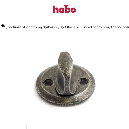
Sortiment
Håndtak og dørbeslag
Dørtilbehør
Sylinderknappvrider
Knappvride