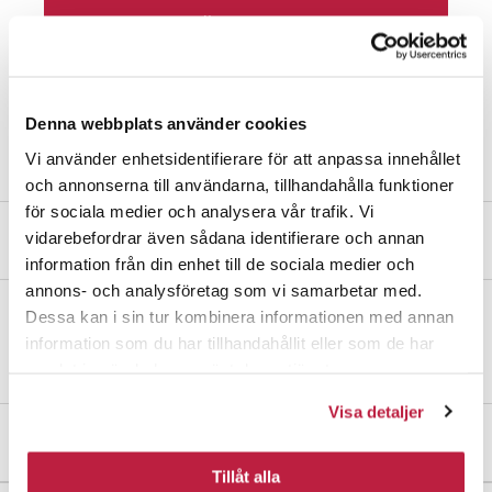
Kjøp online
Finn butikk
Denna webbplats använder cookies
Vi använder enhetsidentifierare för att anpassa innehållet
och annonserna till användarna, tillhandahålla funktioner
för sociala medier och analysera vår trafik. Vi
vidarebefordrar även sådana identifierare och annan
Produktbeskrivelse
information från din enhet till de sociala medier och
annons- och analysföretag som vi samarbetar med.
Dessa kan i sin tur kombinera informationen med annan
Festeplate av stål for snap-in-hengsler. Skruer følger med. 2 stk. per
information som du har tillhandahållit eller som de har
pakke.
samlat in när du har använt deras tjänster.
Visa detaljer
Mål og dimensjoner
Tillåt alla