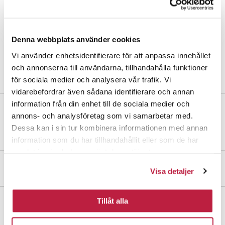
Les mer om våre forpakninger
Denna webbplats använder cookies
Vi använder enhetsidentifierare för att anpassa innehållet
och annonserna till användarna, tillhandahålla funktioner
Produktbeskrivelse
för sociala medier och analysera vår trafik. Vi
vidarebefordrar även sådana identifierare och annan
information från din enhet till de sociala medier och
annons- och analysföretag som vi samarbetar med.
Forlengere av aluminium. Forlengeren monteres på ekstrastangen.
Brukes sammen med forlengerkonsoll Elegant.
Dessa kan i sin tur kombinera informationen med annan
information som du har tillhandahållit eller som de har
samlat in när du har använt deras tjänster.
Mål og dimensjoner
Visa detaljer
Tillåt alla