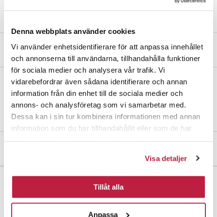
Denna webbplats använder cookies
Vi använder enhetsidentifierare för att anpassa innehållet
Produktbeskrivelse
och annonserna till användarna, tillhandahålla funktioner
för sociala medier och analysera vår trafik. Vi
vidarebefordrar även sådana identifierare och annan
Forlengerbrakett av aluminium. For å montere Elegant Plus kreves
information från din enhet till de sociala medier och
det også forlengere, se art.nr. 18308.
annons- och analysföretag som vi samarbetar med.
Dessa kan i sin tur kombinera informationen med annan
information som du har tillhandahållit eller som de har
samlat in när du har använt deras tjänster.
Mål og dimensjoner
Visa detaljer
Tillåt alla
Anpassa