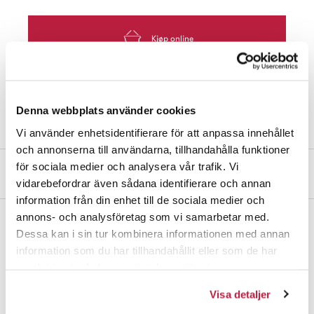
Kjøp online
Finn butikk
Denna webbplats använder cookies
Vi använder enhetsidentifierare för att anpassa innehållet
och annonserna till användarna, tillhandahålla funktioner
för sociala medier och analysera vår trafik. Vi
Produktbeskrivelse
vidarebefordrar även sådana identifierare och annan
information från din enhet till de sociala medier och
annons- och analysföretag som vi samarbetar med.
Hyllevinkel laget av lakkert stål. 200x200 mm.
Dessa kan i sin tur kombinera informationen med annan
information som du har tillhandahållit eller som de har
Merk! Maks. belastning 80 kg er en beregnet verdi og garanteres
samlat in när du har använt deras tjänster.
ikke.
Visa detaljer