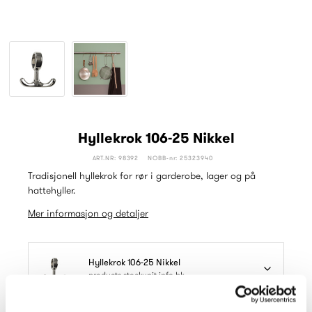
Hyllekrok 106-25 Nikkel
ART.NR: 98392
NOBB-nr: 25323940
Tradisjonell hyllekrok for rør i garderobe, lager og på
hattehyller.
Mer informasjon og detaljer
Hyllekrok 106-25 Nikkel
products.stockunit.info.bk
Les mer om våre forpakninger