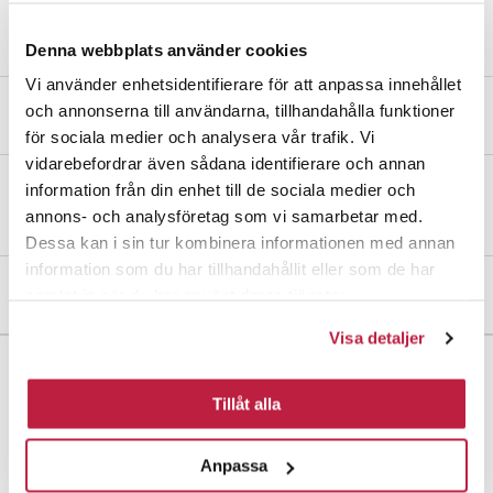
Denna webbplats använder cookies
Vi använder enhetsidentifierare för att anpassa innehållet
och annonserna till användarna, tillhandahålla funktioner
Produktbeskrivelse
för sociala medier och analysera vår trafik. Vi
vidarebefordrar även sådana identifierare och annan
information från din enhet till de sociala medier och
Dobbelkrok av sink. Passer til 25 mm rørdiameter.
annons- och analysföretag som vi samarbetar med.
Dessa kan i sin tur kombinera informationen med annan
information som du har tillhandahållit eller som de har
Mål og dimensjoner
samlat in när du har använt deras tjänster.
Visa detaljer
Tillåt alla
Brøttemsveien 103
Anpassa
7093 Tiller