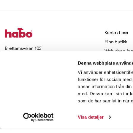
Kontakt oss
Finn butikk
Brøttemsveien 103
Web-shop log
7093 Tiller
Jobbe hos H
Denna webbplats använde
Cookies
Meld deg på vårt nyhetsbrev
Vi använder enhetsidentifie
Tilgjengelighet
funktioner för sociala medi
annan information från din
Kontakt oss
med. Dessa kan i sin tur k
som de har samlat in när d
Visa detaljer