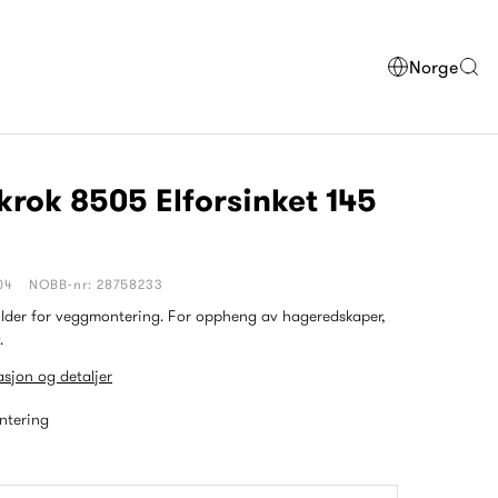
Norge
rok 8505 Elforsinket 145
04
NOBB-nr: 28758233
lder for veggmontering. For oppheng av hageredskaper,
.
sjon og detaljer
ntering