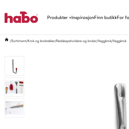
Produkter
+
Inspirasjon
Finn butikk
For f
Sortiment
Krok og krokrekker
Redskapsholdere og kroker
Veggkrok
Veggkrok