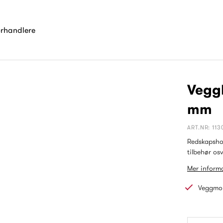
orhandlere
Veggk
mm
ART.NR: 113
Redskapsho
tilbehør osv
Mer informa
Veggmo