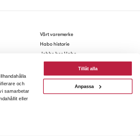
Vårt varemerke
Habo historie
Jobbe hos Habo
Baerekraft
Tillåt alla
Nyheter og Presse
illhandahålla
ifierare och
Anpassa
 vi samarbetar
ahållit eller