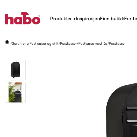
Produkter
+
Inspirasjon
Finn butikk
For f
Sortiment
Postkasser og skilt
Postkasser
Postkasse med lås
Postkasse