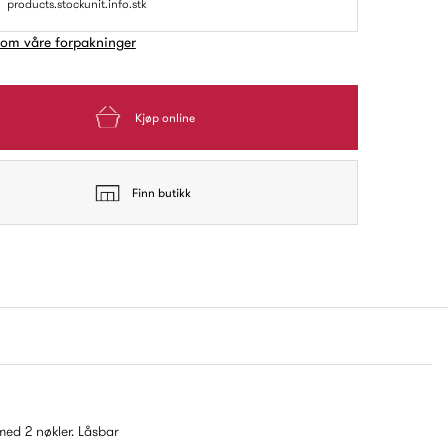
products.stockunit.info.stk
 om våre forpakninger
Kjøp online
Finn butikk
med 2 nøkler. Låsbar