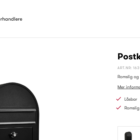
orhandlere
Postk
ART.NR: 16
Romslig og 
Mer informa
Låsbar
Romslig