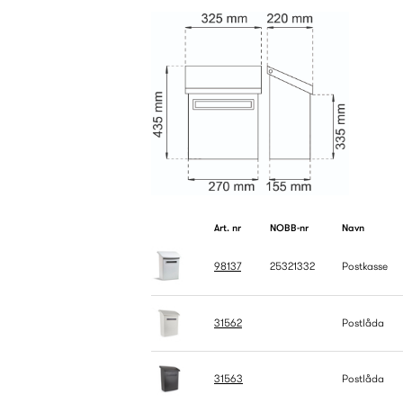
Art. nr
NOBB-nr
Navn
98137
25321332
Postkasse
31562
Postlåda
31563
Postlåda