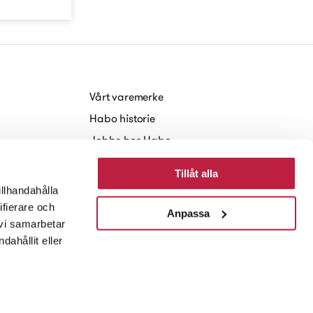
Vårt varemerke
Habo historie
Jobbe hos Habo
Baerekraft
Tillåt alla
Nyheter og Presse
illhandahålla
ifierare och
Anpassa
 vi samarbetar
ahållit eller