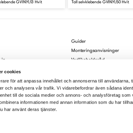
vklebende GVINYL13 Hvit
Tall selvklebende GVINYL50 Hvit
Guider
Monteringsanvisninger
 in
Vedlikeholdsråd
abo
For arkitekter
r cookies
Digitale brosjyrer
rare för att anpassa innehållet och annonserna till användarna, t
serklæring
er och analysera vår trafik. Vi vidarebefordrar även sådana ident
 enhet till de sociala medier och annons- och analysföretag som
ombinera informationen med annan information som du har tillhand
u har använt deras tjänster.