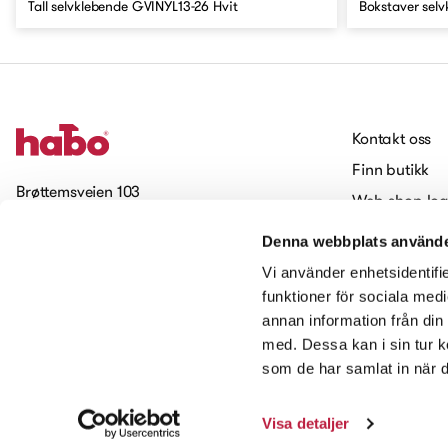
Tall selvklebende GVINYL13-26 Hvit
Bokstaver sel
Kontakt oss
Finn butikk
Brøttemsveien 103
Web-shop log
7093 Tiller
Jobbe hos H
Denna webbplats använde
Cookies
Meld deg på vårt nyhetsbrev
Vi använder enhetsidentifie
Tilgjengelighet
funktioner för sociala medi
annan information från din
Kontakt oss
med. Dessa kan i sin tur k
som de har samlat in när d
Visa detaljer