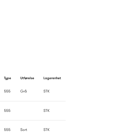
Type
Utførelse
Lagerenhet
555
Grå
STK
555
STK
555
Sort
STK