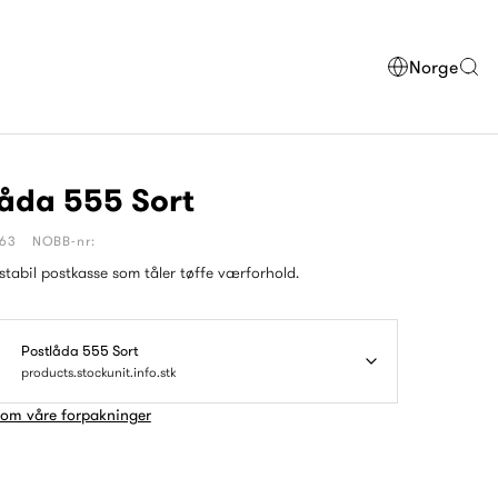
Norge
låda 555 Sort
563
NOBB-nr:
 stabil postkasse som tåler tøffe værforhold.
Postlåda 555 Sort
products.stockunit.info.stk
 om våre forpakninger