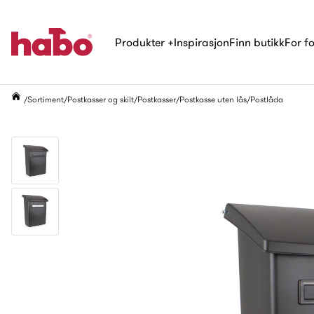
Produkter
+
Inspirasjon
Finn butikk
For f
Sortiment
Postkasser og skilt
Postkasser
Postkasse uten lås
Postlåda