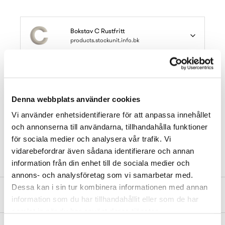
Bokstav C Rustfritt
products.stockunit.info.bk
Les mer om våre forpakninger
Kjøp online
Denna webbplats använder cookies
Vi använder enhetsidentifierare för att anpassa innehållet
och annonserna till användarna, tillhandahålla funktioner
Finn butikk
för sociala medier och analysera vår trafik. Vi
vidarebefordrar även sådana identifierare och annan
information från din enhet till de sociala medier och
annons- och analysföretag som vi samarbetar med.
Dessa kan i sin tur kombinera informationen med annan
Produktbeskrivelse
information som du har tillhandahållit eller som de har
samlat in när du har använt deras tjänster.