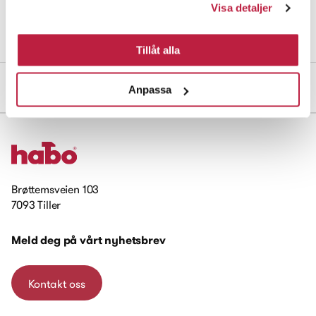
Visa detaljer
Bokstav av rustfritt stål, med selvklebende 3M-tape. Høyde 50 mm,
tykkelse 3 mm.
Tillåt alla
Mål og dimensjoner
Anpassa
Brøttemsveien 103
7093 Tiller
Meld deg på vårt nyhetsbrev
Kontakt oss