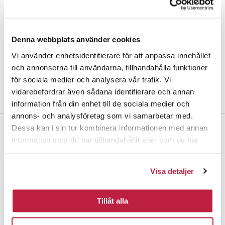
Brøttemsveien 103
7093 Tiller
Habo Danmark A/S
Norge
Denna webbplats använder cookies
T
+47 73 95 66 00
Trigevej 20, Søften
firmapost@habo.com
8382 Hinnerup
Vi använder enhetsidentifierare för att anpassa innehållet
Habo Finland AB
Danmark
och annonserna till användarna, tillhandahålla funktioner
T
+45 86 74 13 23
Sinimäentie 10 B
för sociala medier och analysera vår trafik. Vi
habo.danmark@habo.com
02630 Espoo
vidarebefordrar även sådana identifierare och annan
Finland
information från din enhet till de sociala medier och
T
+358 207 415 550
annons- och analysföretag som vi samarbetar med.
myynti@habo.com
Dessa kan i sin tur kombinera informationen med annan
information som du har tillhandahållit eller som de har
samlat in när du har använt deras tjänster.
Habo Gruppen AB
Visa detaljer
Box 223
551 14 Jönköping
Tillåt alla
Prenumerera på vårt nyhetsbrev