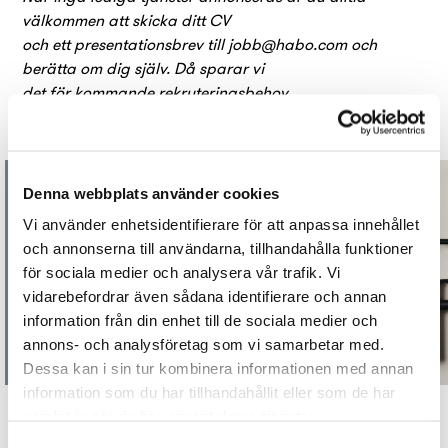
välkommen att skicka ditt CV
och ett presentationsbrev till
jobb@habo.com
och
berätta om dig själv. Då sparar vi
det för kommande rekryteringsbehov.
Denna webbplats använder cookies
Vi använder enhetsidentifierare för att anpassa innehållet
och annonserna till användarna, tillhandahålla funktioner
för sociala medier och analysera vår trafik. Vi
vidarebefordrar även sådana identifierare och annan
Vill du driva tillväxt genom
information från din enhet till de sociala medier och
nya produktområden?
annons- och analysföretag som vi samarbetar med.
Just nu söker vi en Produktchef
Dessa kan i sin tur kombinera informationen med annan
information som du har tillhandahållit eller som de har
samlat in när du har använt deras tjänster.