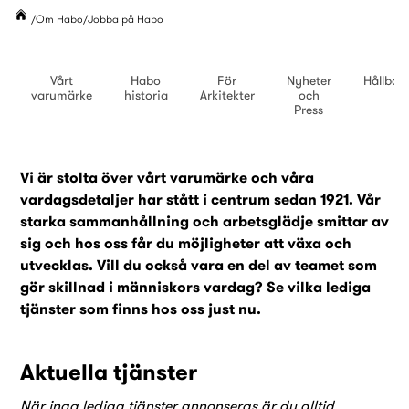
Om Habo
Jobba på Habo
Vårt
Habo
För
Nyheter
Hållbar
varumärke
historia
Arkitekter
och
Press
Vi är stolta över vårt varumärke och våra
vardagsdetaljer har stått i centrum sedan 1921. Vår
starka sammanhållning och arbetsglädje smittar av
sig och hos oss får du möjligheter att växa och
utvecklas. Vill du också vara en del av teamet som
gör skillnad i människors vardag? Se vilka lediga
tjänster som finns hos oss just nu.
Aktuella tjänster
När inga lediga tjänster annonseras är du alltid