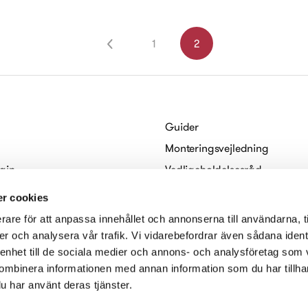
1
2
Guider
Monteringsvejledning
gin
Vedligeholdelsesråd
Habo
For arkitekter
r cookies
Digitale brochurer
rare för att anpassa innehållet och annonserna till användarna, t
serklæring
er och analysera vår trafik. Vi vidarebefordrar även sådana ident
 enhet till de sociala medier och annons- och analysföretag som
ombinera informationen med annan information som du har tillhand
u har använt deras tjänster.