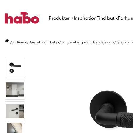
Produkter
+
Inspiration
Find butik
Forhan
Sortiment
Dørgreb og tilbehør
Dørgreb
Dørgreb indvendige døre
Dørgreb inc