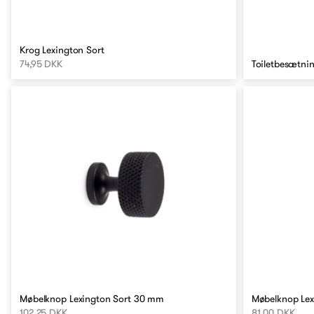
Krog Lexington Sort
74,95 DKK
Toiletbesætni
Møbelknop Lexington Sort 30 mm
Møbelknop Lex
102,25 DKK
81,00 DKK