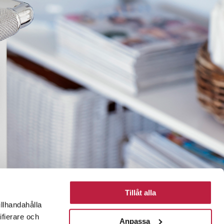
Tillåt alla
illhandahålla
ifierare och
Anpassa