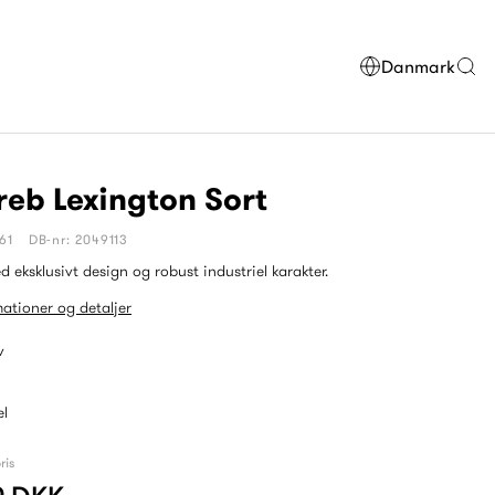
Danmark
eb Lexington Sort
61
DB-nr: 2049113
 eksklusivt design og robust industriel karakter.
mationer og detaljer
v
el
ris