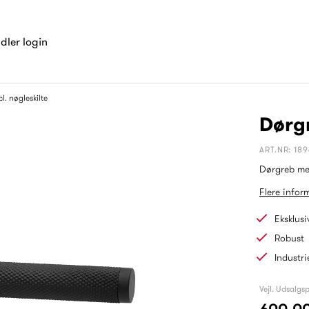
dler login
l. nøgleskilte
Dørgr
ART.NR: 189
Dørgreb med
Flere infor
Eksklusi
Robust
Industri
Vejl. Udsalgsp