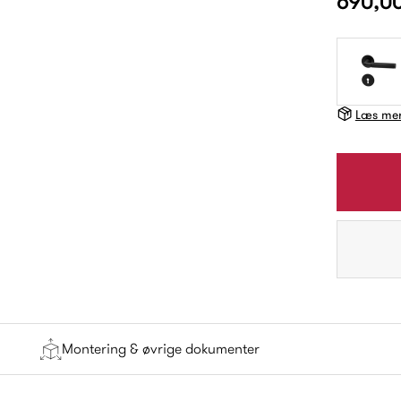
690,0
Læs mer
Montering & øvrige dokumenter