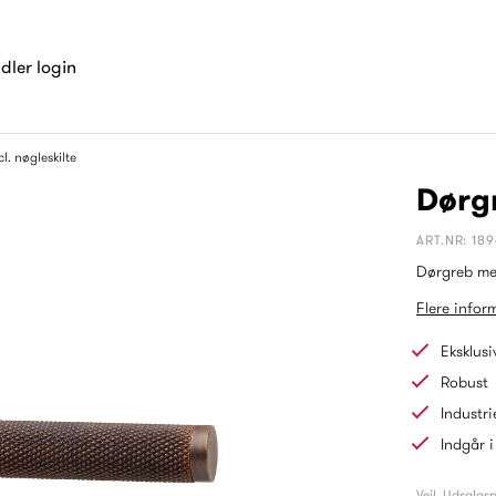
dler login
l. nøgleskilte
Dørg
ART.NR: 18
Dørgreb med
Flere infor
Eksklusi
Robust
Industri
Indgår i
Vejl. Udsalgsp