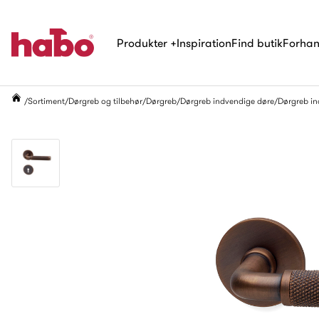
Produkter
+
Inspiration
Find butik
Forhan
Sortiment
Dørgreb og tilbehør
Dørgreb
Dørgreb indvendige døre
Dørgreb inc