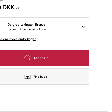
0 DKK
/ Par
Dørgreb Lexington Bronze
Leveres i: Premiumemballage
e om vores emballager
Køb online
Find butik