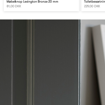
Møbelknop Lexington Bronze 20 mm
Toiletbesætni
81,00 DKK
229,00 DKK