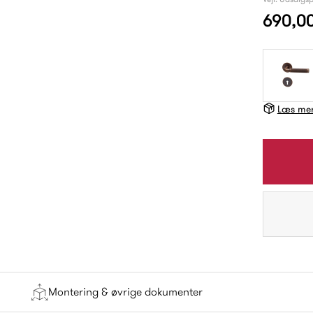
690,0
Læs mer
Montering & øvrige dokumenter