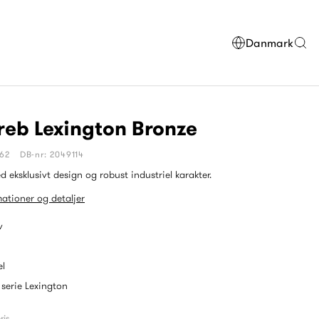
Danmark
reb Lexington Bronze
962
DB-nr: 2049114
 eksklusivt design og robust industriel karakter.
mationer og detaljer
v
el
 serie Lexington
ris