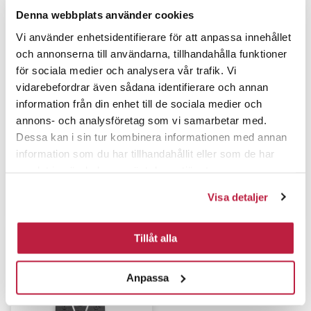
Denna webbplats använder cookies
Vi använder enhetsidentifierare för att anpassa innehållet
och annonserna till användarna, tillhandahålla funktioner
för sociala medier och analysera vår trafik. Vi
vidarebefordrar även sådana identifierare och annan
information från din enhet till de sociala medier och
annons- och analysföretag som vi samarbetar med.
Dessa kan i sin tur kombinera informationen med annan
information som du har tillhandahållit eller som de har
samlat in när du har använt deras tjänster.
Plade til indstikshængsel
Plade til indstikshængsel
1104 Hvid
1102 Hvid
Visa detaljer
81,00 DKK
48,50 DKK
Tillåt alla
Anpassa