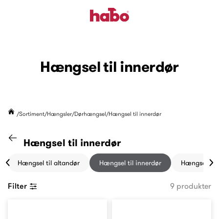
Hængsel til innerdør
Sortiment
Hængsler
Dørhængsel
Hængsel til innerdør
Gå til "Dørhængsel" kategori
Hængsel til innerdør
Hængsel til altandør
Hængsel til innerdør
Hængsel til 
Filter
9 produkter