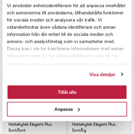
Vi använder enhetsidentifierare för att anpassa innehållet
och annonserna till användarna, tillhandahålla funktioner
för sociala medier och analysera vår trafik. Vi
vidarebefordrar även sådana identifierare och annan
Hattehylde Elegant Plus
Hattehylde Elegant Plus
information från din enhet till de sociala medier och
Alu/eg
Alu/hvid
annons- och analysföretag som vi samarbetar med.
1449,00 DKK
1219,00 DKK
Dessa kan i sin tur kombinera informationen med annan
information som du har tillhandahållit eller som de har
samlat in när du har använt deras tjänster.
Visa detaljer
Tillåt alla
Anpassa
Hattehylde Elegant Plus
Hattehylde Elegant Plus
Sort/Sort
Sort/Eg