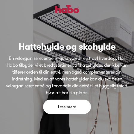
Hattehylde og skohylde
En velorganiseret entré er guld værd i en travl hverdag. Hos
Habo tilbyder vi et bredt sortiment af hattehylder, der ikke kun
tilfører orden til din entré, men også komplementerer din
indretning. Med en af vores hattehylder kan du skabe en
velorganiseret entré og forvandle din entré til et hyggeligt sted,
hvor alt har sin plads.
Læs mere