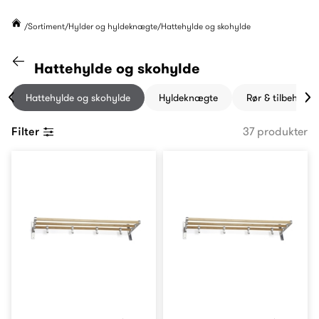
Sortiment
Hylder og hyldeknægte
Hattehylde og skohylde
Gå til "Hylder og hyldeknægte" kategori
Hattehylde og skohylde
Hattehylde og skohylde
Hyldeknægte
Rør & tilbehør
Filter
37 produkter