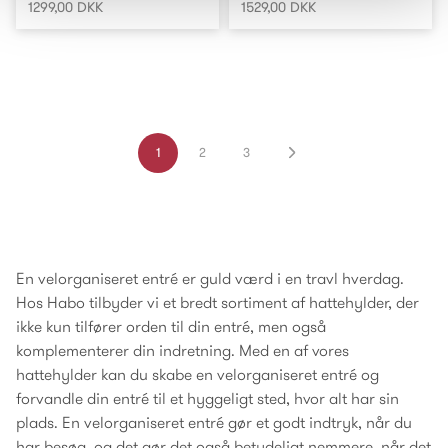
1299,00 DKK
1529,00 DKK
1
2
3
En velorganiseret entré er guld værd i en travl hverdag.
Hos Habo tilbyder vi et bredt sortiment af hattehylder, der
ikke kun tilfører orden til din entré, men også
komplementerer din indretning. Med en af vores
hattehylder kan du skabe en velorganiseret entré og
forvandle din entré til et hyggeligt sted, hvor alt har sin
plads. En velorganiseret entré gør et godt indtryk, når du
har besøg, og det gør det også betydeligt nemmere, når det