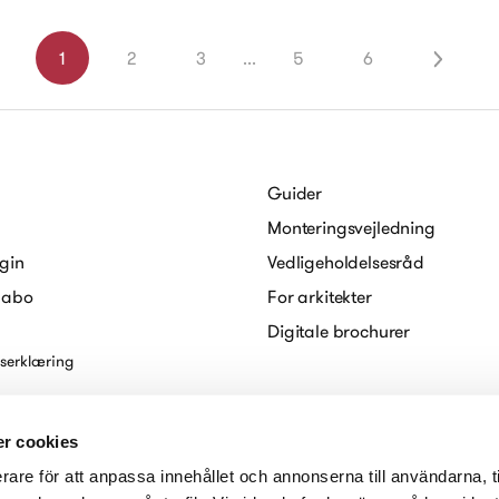
1
2
3
...
5
6
Guider
Monteringsvejledning
gin
Vedligeholdelsesråd
Habo
For arkitekter
Digitale brochurer
serklæring
r cookies
rare för att anpassa innehållet och annonserna till användarna, t