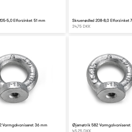
05-5,0 Elforzinket 51 mm
Skruenødled 208-8,0 Elforzinket
34,75 DKK
2 Varmgalvaniseret 36 mm
Øjemøtrik 582 Varmgalvanisere
45,25 DKK