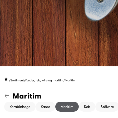
Sortiment
Kæder, reb, wire og maritim
Maritim
Gå til "Kæder, reb, wire og ma
Maritim
Karabinhage
Kæde
Maritim
Reb
Stålwire