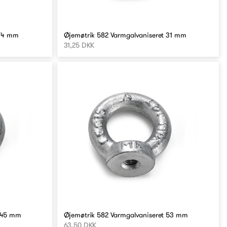
 74 mm
Øjemøtrik 582 Varmgalvaniseret 31 mm
31,25 DKK
t 45 mm
Øjemøtrik 582 Varmgalvaniseret 53 mm
63,50 DKK