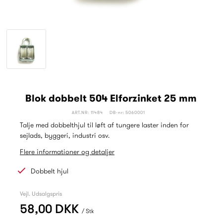
Blok dobbelt 504 Elforzinket 25 mm
ART.NR: 11484
DB-nr: 5060001
Talje med dobbelthjul til løft af tungere laster inden for
sejlads, byggeri, industri osv.
Flere informationer og detaljer
Dobbelt hjul
Vejl. Udsalgspris
58,00 DKK
/ Stk