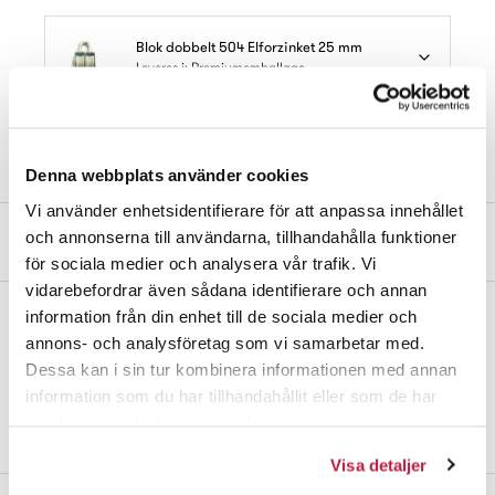
Blok dobbelt 504 Elforzinket 25 mm
Leveres i: Premiumemballage
Læs mere om vores emballager
Denna webbplats använder cookies
Vi använder enhetsidentifierare för att anpassa innehållet
och annonserna till användarna, tillhandahålla funktioner
Produktbeskrivelse
för sociala medier och analysera vår trafik. Vi
vidarebefordrar även sådana identifierare och annan
information från din enhet till de sociala medier och
Talje af zamak. Ø 25 mm, dobbelthjul. Til 7 mm reb.
annons- och analysföretag som vi samarbetar med.
Dessa kan i sin tur kombinera informationen med annan
Bemærk! Maks. belastning på 35 kg er en beregnet værdi og
information som du har tillhandahållit eller som de har
garanteres ikke.
samlat in när du har använt deras tjänster.
Visa detaljer