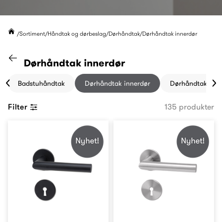
Sortiment
Håndtak og dørbeslag
Dørhåndtak
Dørhåndtak innerdør
Gå til "Dørhåndtak" kategori
Dørhåndtak innerdør
Badstuhåndtak
Dørhåndtak innerdør
Dørhåndtak ytte
Filter
135 produkter