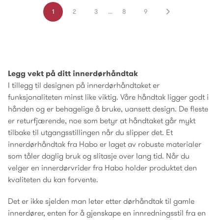
1
2
3
...
8
9
Legg vekt på ditt innerdørhåndtak
I tillegg til designen på innerdørhåndtaket er
funksjonaliteten minst like viktig. Våre håndtak ligger godt i
hånden og er behagelige å bruke, uansett design. De fleste
er returfjærende, noe som betyr at håndtaket går mykt
tilbake til utgangsstillingen når du slipper det. Et
innerdørhåndtak fra Habo er laget av robuste materialer
som tåler daglig bruk og slitasje over lang tid. Når du
velger en innerdørvrider fra Habo holder produktet den
kvaliteten du kan forvente.
Det er ikke sjelden man leter etter dørhåndtak til gamle
innerdører, enten for å gjenskape en innredningsstil fra en