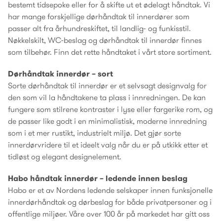
bestemt tidsepoke eller for å skifte ut et ødelagt håndtak. Vi
har mange forskjellige dørhåndtak til innerdører som
passer alt fra århundreskiftet, til landlig- og funkisstil.
Nøkkelskilt, WC-beslag og dørhåndtak til innerdør finnes
som tilbehør. Finn det rette håndtaket i vårt store sortiment.
Dørhåndtak innerdør – sort
Sorte dørhåndtak til innerdør er et selvsagt designvalg for
den som vil la håndtakene ta plass i innredningen. De kan
fungere som stilrene kontraster i lyse eller fargerike rom, og
de passer like godt i en minimalistisk, moderne innredning
som i et mer rustikt, industrielt miljø. Det gjør sorte
innerdørvridere til et ideelt valg når du er på utkikk etter et
tidløst og elegant designelement.
Habo håndtak innerdør – ledende innen beslag
Habo er et av Nordens ledende selskaper innen funksjonelle
innerdørhåndtak og dørbeslag for både privatpersoner og i
offentlige miljøer. Våre over 100 år på markedet har gitt oss