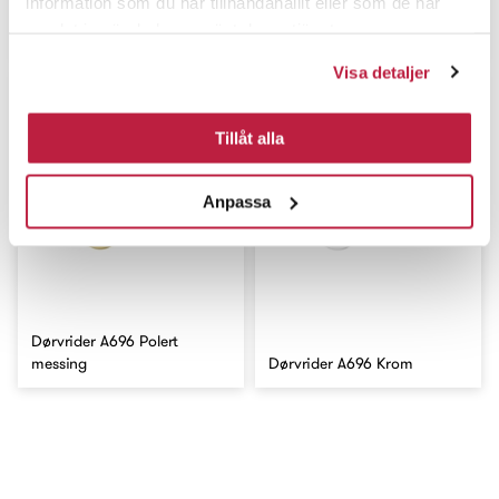
information som du har tillhandahållit eller som de har
Dørvrider A696 Clean
samlat in när du har använt deras tjänster.
Dørvrider Monaco Sort
Børstet
Visa detaljer
Tillåt alla
Anpassa
Dørvrider A696 Polert
messing
Dørvrider A696 Krom