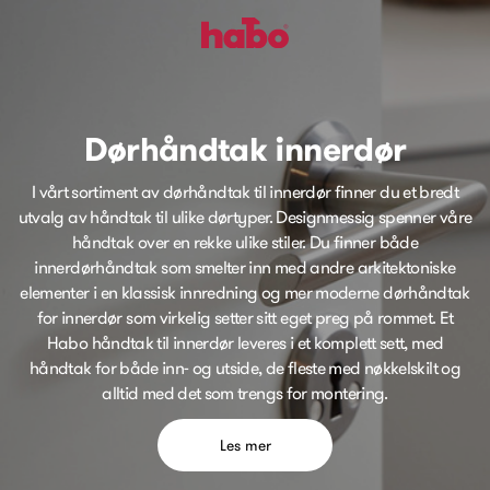
Dørhåndtak innerdør
I vårt sortiment av dørhåndtak til innerdør finner du et bredt
utvalg av håndtak til ulike dørtyper. Designmessig spenner våre
håndtak over en rekke ulike stiler. Du finner både
innerdørhåndtak som smelter inn med andre arkitektoniske
elementer i en klassisk innredning og mer moderne dørhåndtak
for innerdør som virkelig setter sitt eget preg på rommet. Et
Habo håndtak til innerdør leveres i et komplett sett, med
håndtak for både inn- og utside, de fleste med nøkkelskilt og
alltid med det som trengs for montering.
Les mer