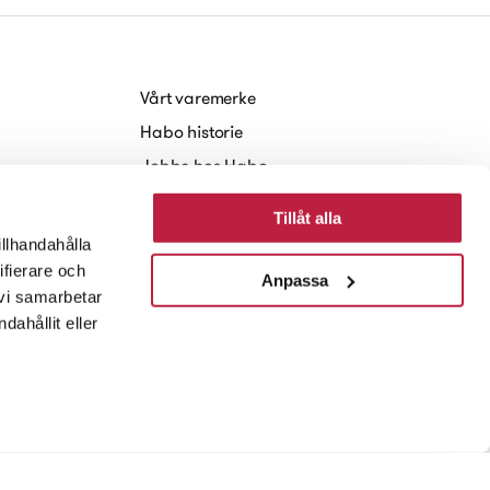
Vårt varemerke
Habo historie
Jobbe hos Habo
Baerekraft
Tillåt alla
Nyheter og Presse
illhandahålla
ifierare och
Anpassa
 vi samarbetar
ahållit eller