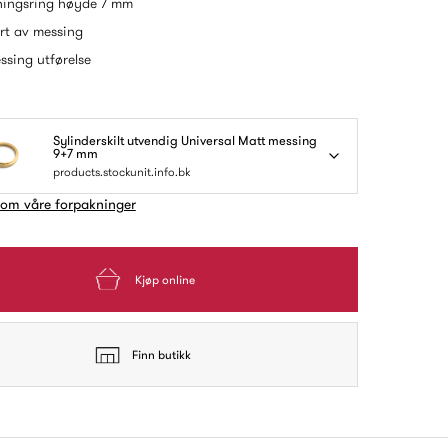
ingsring høyde 7 mm
rt av messing
ssing utførelse
Sylinderskilt utvendig Universal Matt messing
9+7 mm
products.stockunit.info.bk
 om våre forpakninger
Kjøp online
Finn butikk