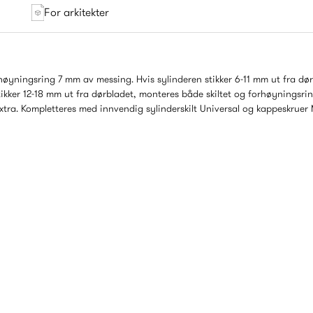
For arkitekter
høyningsring 7 mm av messing. Hvis sylinderen stikker 6-11 mm ut fra dø
 stikker 12-18 mm ut fra dørbladet, monteres både skiltet og forhøyningsrin
Extra. Kompletteres med innvendig sylinderskilt Universal og kappeskruer