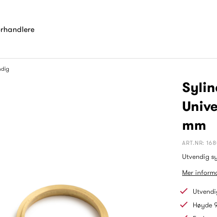
orhandlere
ndig
Sylin
Unive
mm
ART.NR: 16
Utvendig sy
Mer informa
Utvendig
Høyde 