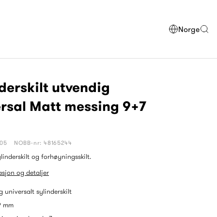
Norge
derskilt utvendig
rsal Matt messing 9+7
805
NOBB-nr: 48165244
linderskilt og forhøyningsskilt.
sjon og detaljer
 universalt sylinderskilt
9 mm