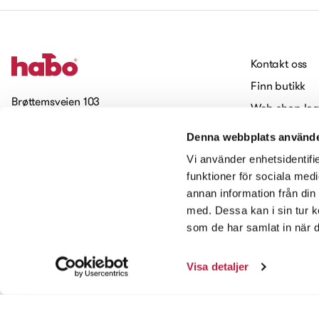
Kontakt oss
Finn butikk
Brøttemsveien 103
Web-shop log
7093 Tiller
Jobbe hos H
Denna webbplats använde
Cookies
Meld deg på vårt nyhetsbrev
Vi använder enhetsidentifie
Tilgjengelighet
funktioner för sociala medi
annan information från din
Kontakt oss
med. Dessa kan i sin tur k
som de har samlat in när d
Visa detaljer