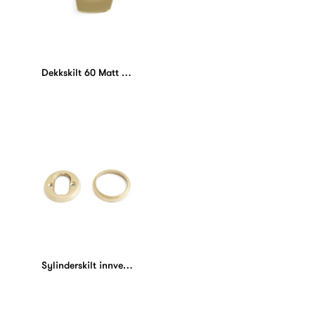
Dekkskilt 60 Matt messing
Sylinderskilt innvendig Universal Matt messing 9+7 mm