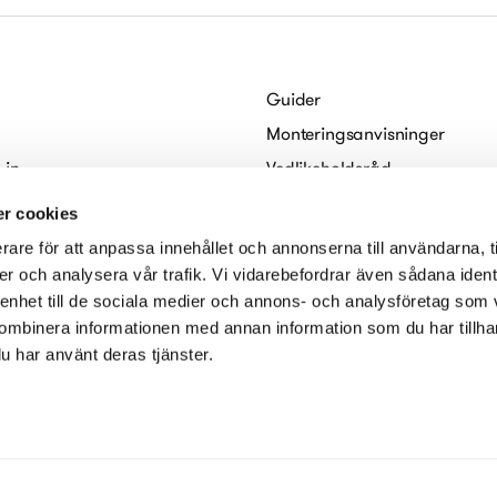
Guider
Monteringsanvisninger
 in
Vedlikeholdsråd
abo
For arkitekter
r cookies
Digitale brosjyrer
rare för att anpassa innehållet och annonserna till användarna, t
serklæring
er och analysera vår trafik. Vi vidarebefordrar även sådana ident
 enhet till de sociala medier och annons- och analysföretag som
ombinera informationen med annan information som du har tillhand
u har använt deras tjänster.