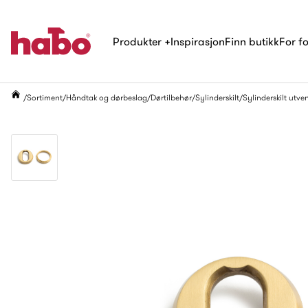
Produkter
+
Inspirasjon
Finn butikk
For f
Sortiment
Håndtak og dørbeslag
Dørtilbehør
Sylinderskilt
Sylinderskilt utve