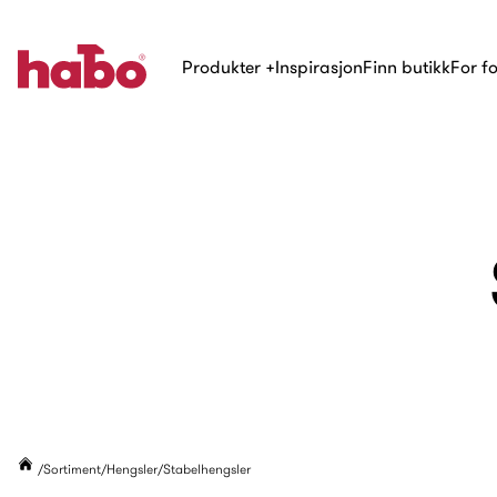
Produkter
+
Inspirasjon
Finn butikk
For f
Sortiment
Hengsler
Stabelhengsler