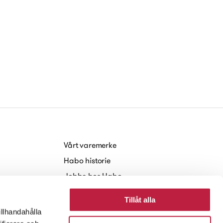
Vårt varemerke
Habo historie
Jobbe hos Habo
Baerekraft
Tillåt alla
Nyheter og Presse
illhandahålla