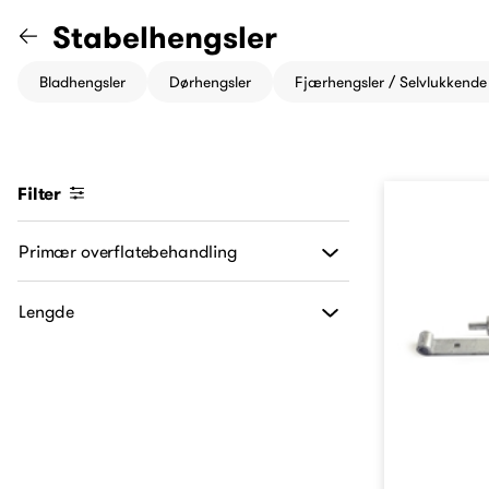
Gå til "Hengsler" kategori
Stabelhengsler
Bladhengsler
Dørhengsler
Fjærhengsler / Selvlukkende
Filter
Primær overflatebehandling
Lengde