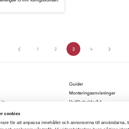
abelhengsel 13 mm Varmgalvanisert
1
2
3
4
Guider
Monteringsanvisninger
 in
Vedlikeholdsråd
abo
For arkitekter
r cookies
Digitale brosjyrer
rare för att anpassa innehållet och annonserna till användarna, t
serklæring