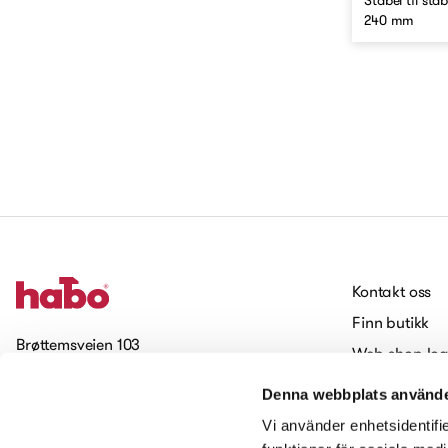
Stabel til st
240 mm
Kontakt oss
Finn butikk
Brøttemsveien 103
Web-shop log
7093 Tiller
Jobbe hos H
Denna webbplats använde
Cookies
Meld deg på vårt nyhetsbrev
Vi använder enhetsidentifie
Tilgjengelighet