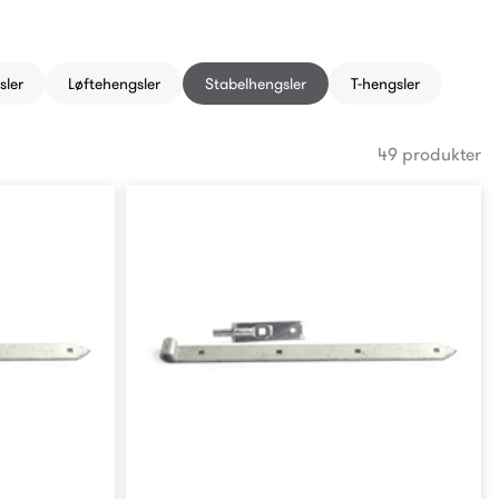
sler
Løftehengsler
Stabelhengsler
T-hengsler
49 produkter