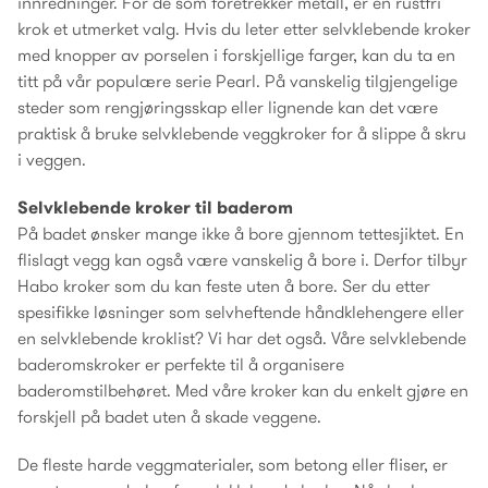
innredninger. For de som foretrekker metall, er en rustfri
krok et utmerket valg. Hvis du leter etter selvklebende kroker
med knopper av porselen i forskjellige farger, kan du ta en
titt på vår populære serie Pearl. På vanskelig tilgjengelige
steder som rengjøringsskap eller lignende kan det være
praktisk å bruke selvklebende veggkroker for å slippe å skru
i veggen.
Selvklebende kroker til baderom
På badet ønsker mange ikke å bore gjennom tettesjiktet. En
flislagt vegg kan også være vanskelig å bore i. Derfor tilbyr
Habo kroker som du kan feste uten å bore. Ser du etter
spesifikke løsninger som selvheftende håndklehengere eller
en selvklebende kroklist? Vi har det også. Våre selvklebende
baderomskroker er perfekte til å organisere
baderomstilbehøret. Med våre kroker kan du enkelt gjøre en
forskjell på badet uten å skade veggene.
De fleste harde veggmaterialer, som betong eller fliser, er