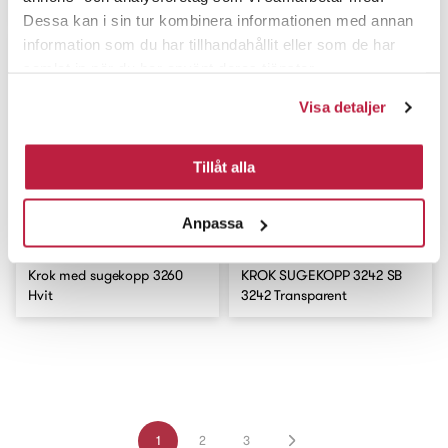
Krok 1620 Hvit
Krok 1621 Hvit
Dessa kan i sin tur kombinera informationen med annan
information som du har tillhandahållit eller som de har
samlat in när du har använt deras tjänster.
Visa detaljer
Tillåt alla
Anpassa
Krok med sugekopp 3260
KROK SUGEKOPP 3242 SB
Hvit
3242 Transparent
1
2
3