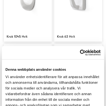
Krok 1045 Hvit
Krok 63 Hvit
Denna webbplats använder cookies
Vi använder enhetsidentifierare för att anpassa innehållet
och annonserna till användarna, tillhandahålla funktioner
för sociala medier och analysera vår trafik. Vi
vidarebefordrar även sådana identifierare och annan
information från din enhet till de sociala medier och
annons- och analysföretag som vi samarbetar med.