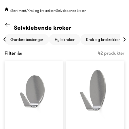
Sortiment
Krok og krokrekker
Selvklebende kroker
Gå til "Krok og krokrekker" kategori
Selvklebende kroker
Garderobestenger
Hyllekroker
Krok og krokrekker
Filter
42 produkter