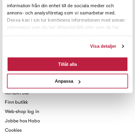
information från din enhet till de sociala medier och
annons- och analysföretag som vi samarbetar med.
Dessa kan i sin tur kombinera informationen med annan
information som du har tillhandahållit eller som de har
Brøttemsveien 103
samlat in när du har använt deras tjänster.
7093 Tiller
Visa detaljer
Meld deg på vårt nyhetsbrev
Tillåt alla
Kontakt oss
Anpassa
Kontakt oss
Finn butikk
Web-shop log in
Jobbe hos Habo
Cookies