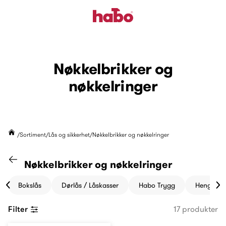
Nøkkelbrikker og
nøkkelringer
Sortiment
Lås og sikkerhet
Nøkkelbrikker og nøkkelringer
Gå til "Lås og sikkerhet" kategori
Nøkkelbrikker og nøkkelringer
Bokslås
Dørlås / Låskasser
Habo Trygg
Hengelås
Filter
17 produkter