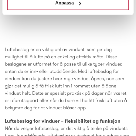
Vinduskjede 35 Hvit
Balkongdørholder 231 Hvit
Anpassa
Luftebeslag er en viktig del av vinduet, som gir deg
mulighet til å lufte på en enkel og effektiv måte. Disse
beslagene er utformet for å passe til ulike typer vinduer,
enten de er inn- eller utadslående. Med luftebeslag for
vinduer kan du justere hvor mye vinduet åpnes, noe som
gjør det mulig å få frisk luft inn i rommet uten å åpne
vinduet helt. Dette er spesielt praktisk på dager når været
er uforutsigbart eller når du bare vil ha litt frisk luft uten å
bekymre deg for at vinduet blåser opp.
Luftebeslag for vinduer – fleksibilitet og funksjon
Når du velger luftebeslag, er det viktig å tenke på vinduets
type. Innadslående luftebeslag er designet for vinduer som