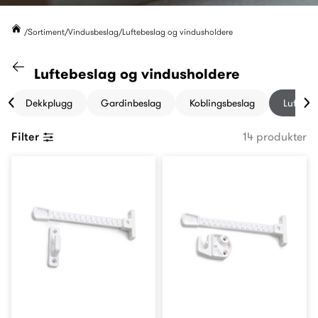
Sortiment
Vindusbeslag
Luftebeslag og vindusholdere
Gå til "Vindusbeslag" kategori
Luftebeslag og vindusholdere
Dekkplugg
Gardinbeslag
Koblingsbeslag
Luftebe
Filter
14 produkter