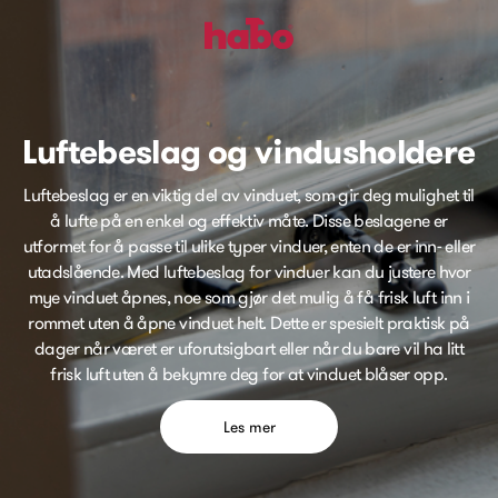
Luftebeslag og vindusholdere
Luftebeslag er en viktig del av vinduet, som gir deg mulighet til
å lufte på en enkel og effektiv måte. Disse beslagene er
utformet for å passe til ulike typer vinduer, enten de er inn- eller
utadslående. Med luftebeslag for vinduer kan du justere hvor
mye vinduet åpnes, noe som gjør det mulig å få frisk luft inn i
rommet uten å åpne vinduet helt. Dette er spesielt praktisk på
dager når været er uforutsigbart eller når du bare vil ha litt
frisk luft uten å bekymre deg for at vinduet blåser opp.
Les mer