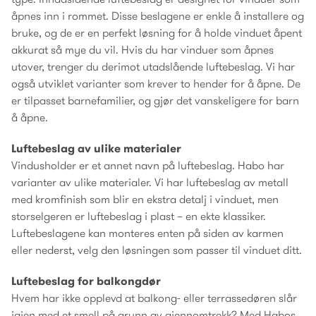
åpnes inn i rommet. Disse beslagene er enkle å installere og
bruke, og de er en perfekt løsning for å holde vinduet åpent
akkurat så mye du vil. Hvis du har vinduer som åpnes
utover, trenger du derimot utadslående luftebeslag. Vi har
også utviklet varianter som krever to hender for å åpne. De
er tilpasset barnefamilier, og gjør det vanskeligere for barn
å åpne.
Luftebeslag av ulike materialer
Vindusholder er et annet navn på luftebeslag. Habo har
varianter av ulike materialer. Vi har luftebeslag av metall
med kromfinish som blir en ekstra detalj i vinduet, men
storselgeren er luftebeslag i plast – en ekte klassiker.
Luftebeslagene kan monteres enten på siden av karmen
eller nederst, velg den løsningen som passer til vinduet ditt.
Luftebeslag for balkongdør
Hvem har ikke opplevd at balkong- eller terrassedøren slår
igjen med et smell på grunn av gjennomtrekk? Med Habos