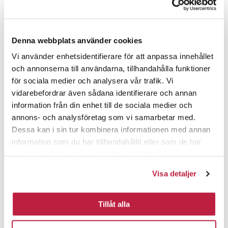
Denna webbplats använder cookies
Vi använder enhetsidentifierare för att anpassa innehållet
och annonserna till användarna, tillhandahålla funktioner
för sociala medier och analysera vår trafik. Vi
Luftebeslag Safe Sort
Luftebeslag Safe Hvit
vidarebefordrar även sådana identifierare och annan
information från din enhet till de sociala medier och
annons- och analysföretag som vi samarbetar med.
Dessa kan i sin tur kombinera informationen med annan
information som du har tillhandahållit eller som de har
samlat in när du har använt deras tjänster.
Visa detaljer
Tillåt alla