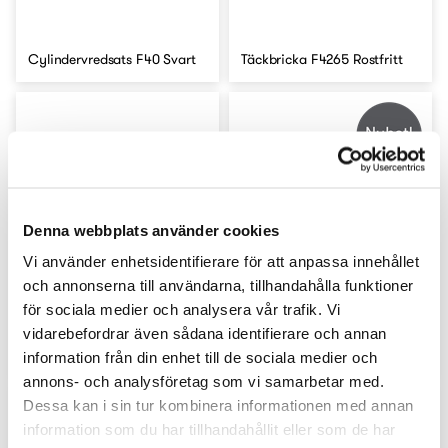
Cylindervredsats F40 Svart
Täckbricka F4265 Rostfritt
Denna webbplats använder cookies
Vi använder enhetsidentifierare för att anpassa innehållet
och annonserna till användarna, tillhandahålla funktioner
för sociala medier och analysera vår trafik. Vi
vidarebefordrar även sådana identifierare och annan
Täckbricka F4265 Svart
Cylindervredsats F40 Krom
information från din enhet till de sociala medier och
annons- och analysföretag som vi samarbetar med.
Dessa kan i sin tur kombinera informationen med annan
information som du har tillhandahållit eller som de har