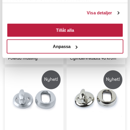
samlat in när du har använt deras tjänster.
Visa detaljer
Tillåt alla
Anpassa
Cylindervredsats F40
Polerad mässing
Cylindervredsats 40 Krom