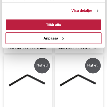
samlat in när du har använt deras tjänster.
Visa detaljer
Tillåt alla
Anpassa
Konsol 6047 Svart 250 mm
Konsol 6080 Svart 125 mm