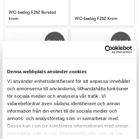
WC-beslag F262 Borstad
krom
WC-beslag F262 Krom
Denna webbplats använder cookies
Vi använder enhetsidentifierare för att anpassa innehållet
och annonserna till användarna, tillhandahålla funktioner
för sociala medier och analysera vår trafik. Vi
vidarebefordrar även sådana identifierare och annan
Konsol 6045 Svart 150 mm
Konsol 6046 Svart 200 mm
information från din enhet till de sociala medier och
annons- och analysföretag som vi samarbetar med.
Dessa kan i sin tur kombinera informationen med annan
information som du har tillhandahållit eller som de har