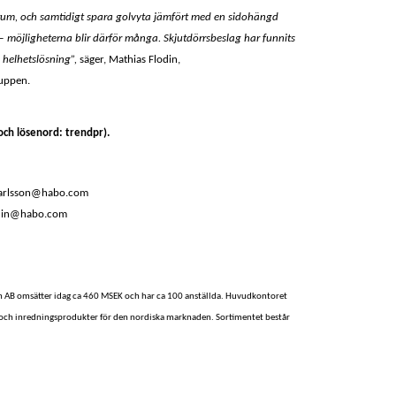
tt rum, och samtidigt spara golvyta jämfört med en sidohängd
 möjligheterna blir därför många. Skjutdörrsbeslag har funnits
 helhetslösning”,
säger,
Mathias Flodin,
uppen.
ch lösenord: trendpr).
.karlsson@habo.com
lodin@habo.com
n AB omsätter idag ca 460 MSEK och har ca 100 anställda. Huvudkontoret
g och inredningsprodukter för den nordiska marknaden. Sortimentet består