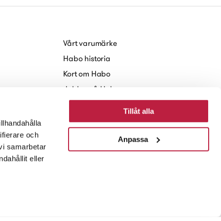
Vårt varumärke
Habo historia
Kort om Habo
Jobba på Habo
Hållbarhet
Tillåt alla
Nyheter och Press
illhandahålla
ifierare och
Anpassa
 vi samarbetar
ahållit eller