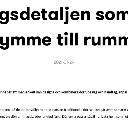
gsdetaljen so
rymme till rum
2021-01-29
nebär att man enkelt kan designa och kombinera dörr, beslag och handtag, anpassad t
ett rum, då de tar betydligt mindre plats än traditionella dörrar. Det går även utmär
mt tre dörrar i massiv, obehandlad furu. Dörrarna passar såväl i privata hem som i off