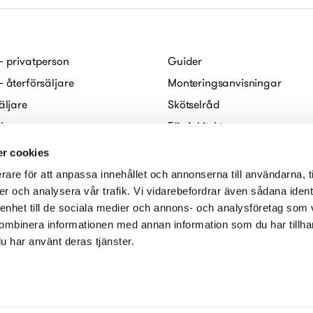
– privatperson
Guider
– återförsäljare
Monteringsanvisningar
äljare
Skötselråd
ljare
För Arkitekter
abo
FAQ
r cookies
Digitala broschyrer
rare för att anpassa innehållet och annonserna till användarna, t
redogörelse
er och analysera vår trafik. Vi vidarebefordrar även sådana ident
 enhet till de sociala medier och annons- och analysföretag som
ombinera informationen med annan information som du har tillhand
u har använt deras tjänster.