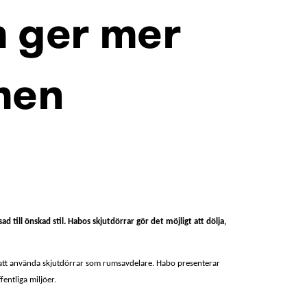
m ger mer
men
ill önskad stil. Habos skjutdörrar gör det möjligt att dölja,
kt att använda skjutdörrar som rumsavdelare. Habo presenterar
entliga miljöer.