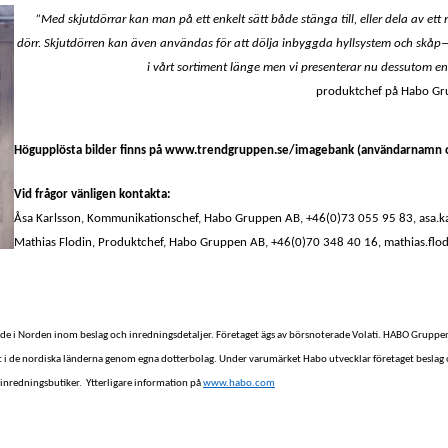
”Med skjutdörrar kan man på ett enkelt sätt både stänga till, eller dela av e
dörr.
Skjutdörren kan även användas för att dölja inbyggda hyllsystem och skåp—
i vårt sortiment länge men vi presenterar nu dessutom en
produktchef på Habo Gr
Högupplösta bilder finns på www.trendgruppen.se/imagebank (användarnamn o
Vid frågor vänligen kontakta:
Åsa Karlsson, Kommunikationschef, Habo Gruppen AB, +46(0)73 055 95 83, asa
Mathias Flodin, Produktchef, Habo Gruppen AB, +46(0)70 348 40 16, mathias.f
e i Norden inom beslag och inredningsdetaljer. Företaget ägs av börsnoterade Volati. HABO Gruppe
erat i de nordiska länderna genom egna dotterbolag. Under varumärket Habo utvecklar företaget besla
 inredningsbutiker. Ytterligare information på
www.habo.com