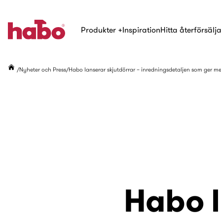
Produkter
+
Inspiration
Hitta återförsälj
Nyheter och Press
Habo lanserar skjutdörrar – inredningsdetaljen som ger m
Habo l