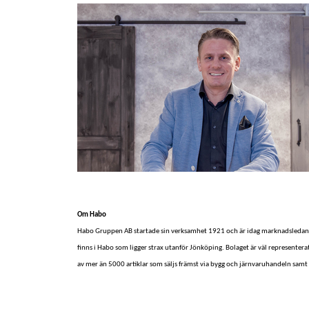
Om Habo
Habo Gruppen AB startade sin verksamhet 1921 och är idag marknadsledand
finns i Habo som ligger strax utanför Jönköping. Bolaget är väl represent
av mer än 5000 artiklar som säljs främst via bygg och järnvaruhandeln samt