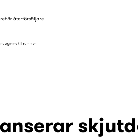
are
För återförsäljare
er utrymme till rummen
anserar skjutd