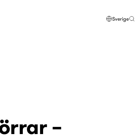
Sverige
örrar –