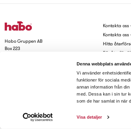
Kontakta oss 
Kontakta oss 
Habo Gruppen AB
Hitta återförs
Box 223
För återförsä
551 14 Jönköping
Jobba på H
Denna webbplats använde
Prenumerera på vårt nyhetsbrev
Cookies
Vi använder enhetsidentifie
Tillgänglighets
funktioner för sociala medi
annan information från din
Kontakta oss
med. Dessa kan i sin tur k
som de har samlat in när d
Visa detaljer