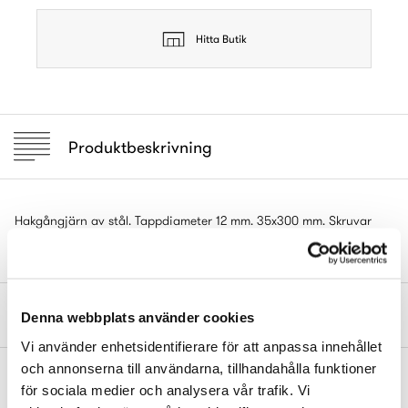
Hitta Butik
Produktbeskrivning
Hakgångjärn av stål. Tappdiameter 12 mm. 35x300 mm. Skruvar
medföljer. 2 st per förpackning.
Mått och dimensioner
Denna webbplats använder cookies
Vi använder enhetsidentifierare för att anpassa innehållet
och annonserna till användarna, tillhandahålla funktioner
Komplettera gärna med
för sociala medier och analysera vår trafik. Vi