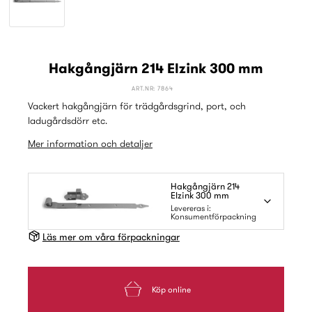
Hakgångjärn 214 Elzink 300 mm
ART.NR: 7864
Vackert hakgångjärn för trädgårdsgrind, port, och
ladugårdsdörr etc.
Mer information och detaljer
Hakgångjärn 214
Elzink 300 mm
Levereras i:
Konsumentförpackning
Läs mer om våra förpackningar
Köp online