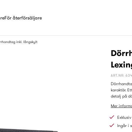
are
För återförsäljare
rhandtag inkl. långskylt
Dörrh
Lexin
ART.NR: 63
Dörrhandtag
karaktär. Et
detalj på d
Mer informa
Exklusiv
Ingår i 