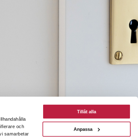
Tillåt alla
illhandahålla
ifierare och
Anpassa
 vi samarbetar