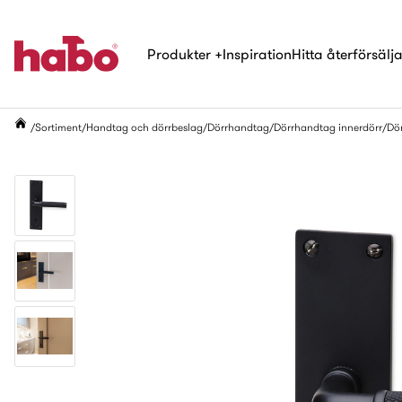
Produkter
+
Inspiration
Hitta återförsälj
Sortiment
Handtag och dörrbeslag
Dörrhandtag
Dörrhandtag innerdörr
Dör