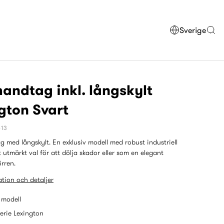
Sverige
andtag inkl. långskylt
gton Svart
413
 med långskylt. En exklusiv modell med robust industriell
t utmärkt val för att dölja skador eller som en elegant
örren.
tion och detaljer
 modell
serie Lexington