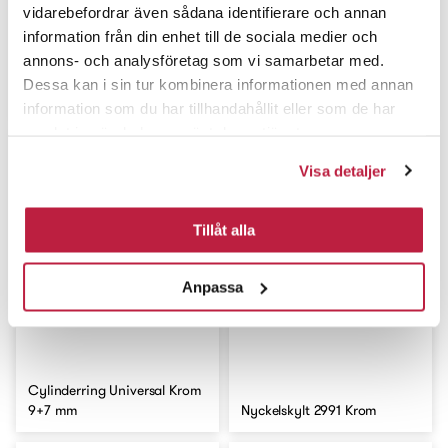
vidarebefordrar även sådana identifierare och annan
information från din enhet till de sociala medier och
Dörrhandtag inkl.
annons- och analysföretag som vi samarbetar med.
cylindervredsats A2560-40-16
Dessa kan i sin tur kombinera informationen med annan
Cylindervred 40 Krom
Krom
information som du har tillhandahållit eller som de har
samlat in när du har använt deras tjänster.
Visa detaljer
Tillåt alla
Anpassa
Cylinderring Universal Krom
9+7 mm
Nyckelskylt 2991 Krom