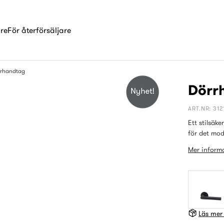
are
För återförsäljare
rhandtag
Dörr
ART.NR: 312
Ett stilsäk
för det mo
Mer informa
Läs mer