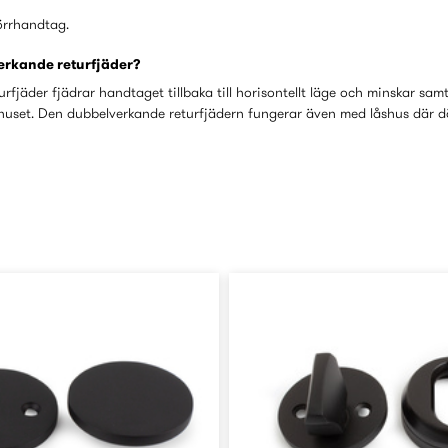
örrhandtag.
erkande returfjäder?
fjäder fjädrar handtaget tillbaka till horisontellt läge och minskar sam
uset. Den dubbelverkande returfjädern fungerar även med låshus där d