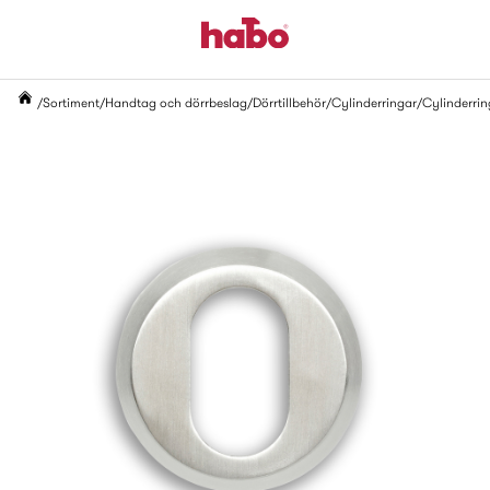
Sortiment
Handtag och dörrbeslag
Dörrtillbehör
Cylinderringar
Cylinderrin