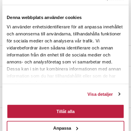
Fördel med syrafast stål
Syrafast stål är extra motståndskraftigt mot korrosion, vilket gör
Denna webbplats använder cookies
materialet lämpligt även i tuffa miljöer som exempelvis vid
kustnära områden.
Vi använder enhetsidentifierare för att anpassa innehållet
och annonserna till användarna, tillhandahålla funktioner
för sociala medier och analysera vår trafik. Vi
vidarebefordrar även sådana identifierare och annan
information från din enhet till de sociala medier och
Mått och dimensioner
annons- och analysföretag som vi samarbetar med.
Dessa kan i sin tur kombinera informationen med annan
information som du har tillhandahållit eller som de har
Montering & övriga dokument
samlat in när du har använt deras tjänster.
Visa detaljer
För arkitekter
Tillåt alla
Fler produkter i samma kategori
Anpassa