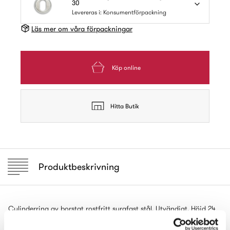
30
Levereras i: Konsumentförpackning
Läs mer om våra förpackningar
Köp online
Hitta Butik
Produktbeskrivning
Cylinderring av borstat rostfritt syrafast stål. Utvändigt. Höjd 24
mm. C/c 30 mm.