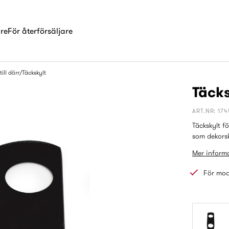
are
För återförsäljare
ill dörr
Täckskylt
Täcks
ART.NR: 17
Täckskylt f
som dekorsk
Mer informa
För mod