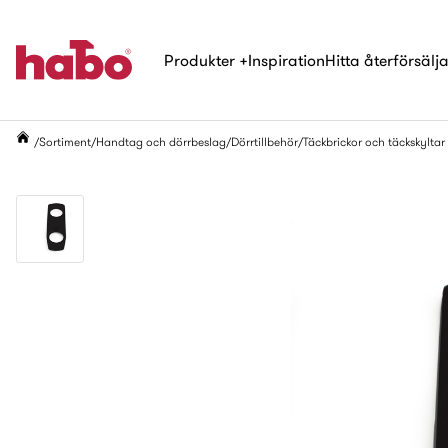
Produkter
+
Inspiration
Hitta återförsälj
Sortiment
Handtag och dörrbeslag
Dörrtillbehör
Täckbrickor och täckskyltar t