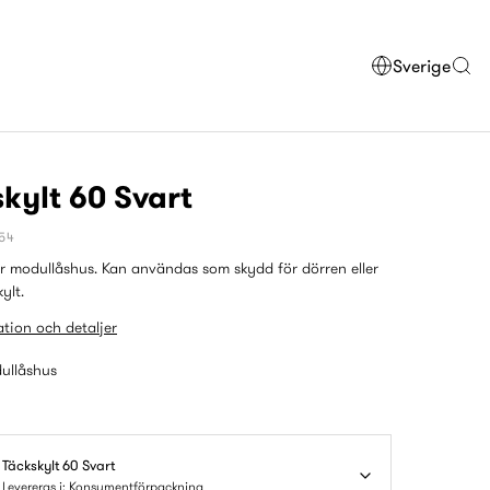
Sverige
kylt 60 Svart
454
ör modullåshus. Kan användas som skydd för dörren eller
ylt.
tion och detaljer
ullåshus
Täckskylt 60 Svart
Levereras i: Konsumentförpackning