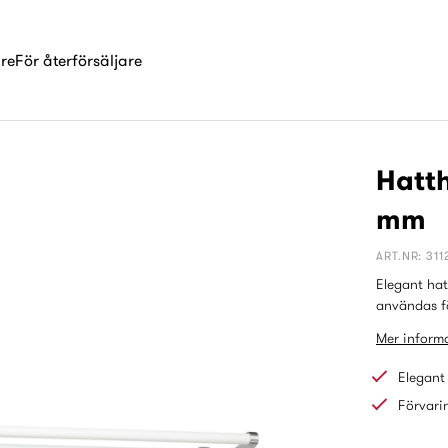
are
För återförsäljare
Hatth
mm
ART.NR: 311
Elegant hat
användas fö
Mer informa
Elegant
Förvari