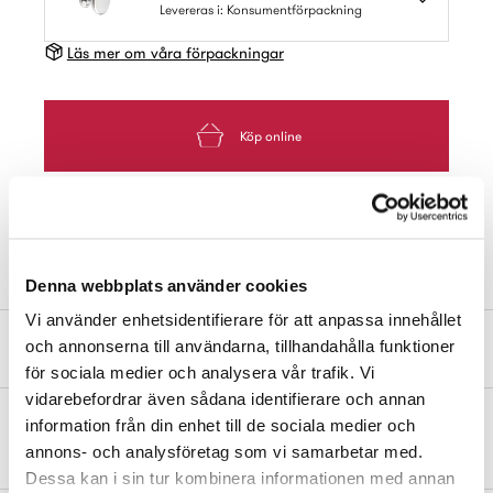
Levereras i: Konsumentförpackning
Läs mer om våra förpackningar
Köp online
Hitta Butik
Denna webbplats använder cookies
Vi använder enhetsidentifierare för att anpassa innehållet
Produktbeskrivning
och annonserna till användarna, tillhandahålla funktioner
för sociala medier och analysera vår trafik. Vi
vidarebefordrar även sådana identifierare och annan
information från din enhet till de sociala medier och
Knopp av zink/zamak. Ø 38 mm. Levereras med skruvar.
annons- och analysföretag som vi samarbetar med.
Dessa kan i sin tur kombinera informationen med annan