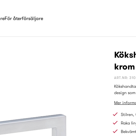
are
För återförsäljare
Köks
krom
ART.NR: 310
Kökshandtag
design som 
Mer informa
Stilren,
Raka lin
Bekvämt