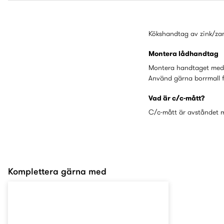
Kökshandtag av zink/zam
Montera lådhandtag
Montera handtaget med d
Använd gärna borrmall 
Vad är c/c-mått?
C/c-mått är avståndet me
Komplettera gärna med