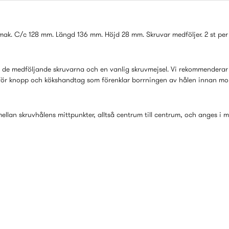
ak. C/c 128 mm. Längd 136 mm. Höjd 28 mm. Skruvar medföljer. 2 st per
e medföljande skruvarna och en vanlig skruvmejsel. Vi rekommenderar 
för knopp och kökshandtag som förenklar borrningen av hålen innan mo
llan skruvhålens mittpunkter, alltså centrum till centrum, och anges i mi