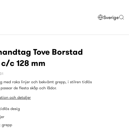
Sverige
handtag Tove Borstad
 c/c 128 mm
31
 med raka linjer och bekvämt grepp, i stilren tidlös
passar de flesta skåp och lådor.
tion och detaljer
 tidlös desig
jer
 grepp