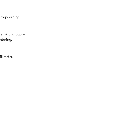
 förpackning.
ej skruvdragare.
ntering.
llimeter.