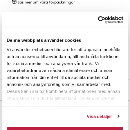
Läs mer om våra förpackningar
Produktbeskrivning
Denna webbplats använder cookies
Vi använder enhetsidentifierare för att anpassa innehållet
och annonserna till användarna, tillhandahålla funktioner
Klädhängare av stål. För upphängning på dörr. Säljs i förpackning
för sociala medier och analysera vår trafik. Vi
om 2 st.
vidarebefordrar även sådana identifierare och annan
information från din enhet till de sociala medier och
annons- och analysföretag som vi samarbetar med.
Mått och dimensioner
Dessa kan i sin tur kombinera informationen med annan
information som du har tillhandahållit eller som de har
samlat in när du har använt deras tjänster.
Visa detaljer