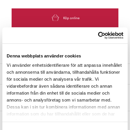
Köp online
Hitta Butik
Denna webbplats använder cookies
Vi använder enhetsidentifierare för att anpassa innehållet
och annonserna till användarna, tillhandahålla funktioner
Produktbeskrivning
för sociala medier och analysera vår trafik. Vi
vidarebefordrar även sådana identifierare och annan
information från din enhet till de sociala medier och
Dubbelkrok av zink/zamak. Utsprång 35 mm.
annons- och analysföretag som vi samarbetar med.
Dessa kan i sin tur kombinera informationen med annan
information som du har tillhandahållit eller som de har
Mått och dimensioner
samlat in när du har använt deras tjänster.