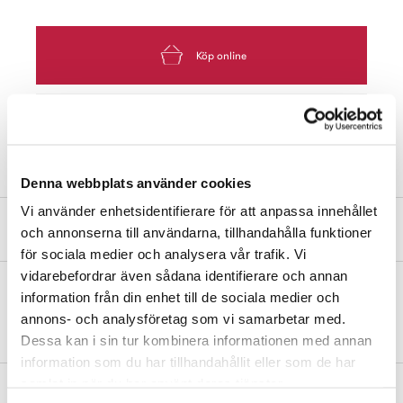
Köp online
Hitta Butik
Denna webbplats använder cookies
Vi använder enhetsidentifierare för att anpassa innehållet
Produktbeskrivning
och annonserna till användarna, tillhandahålla funktioner
för sociala medier och analysera vår trafik. Vi
vidarebefordrar även sådana identifierare och annan
information från din enhet till de sociala medier och
Magnetlås av zink. Dragkraft: 8 kg. Längd 46 mm. Bredd 24 mm.
annons- och analysföretag som vi samarbetar med.
Skruvar medföljer. I förpackning med 2 st.
Dessa kan i sin tur kombinera informationen med annan
information som du har tillhandahållit eller som de har
samlat in när du har använt deras tjänster.
Mått och dimensioner