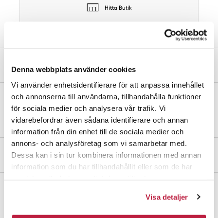
Hitta Butik
Produktbeskrivning
Denna webbplats använder cookies
Vi använder enhetsidentifierare för att anpassa innehållet
och annonserna till användarna, tillhandahålla funktioner
Skjutregel av elförzinkat stål. Kan låsas med hänglås med max 6
för sociala medier och analysera vår trafik. Vi
mm bygel. Kolvdiameter 13 mm. Skruvar medföljer.
vidarebefordrar även sådana identifierare och annan
information från din enhet till de sociala medier och
annons- och analysföretag som vi samarbetar med.
Mått och dimensioner
Dessa kan i sin tur kombinera informationen med annan
information som du har tillhandahållit eller som de har
samlat in när du har använt deras tjänster.
Visa detaljer