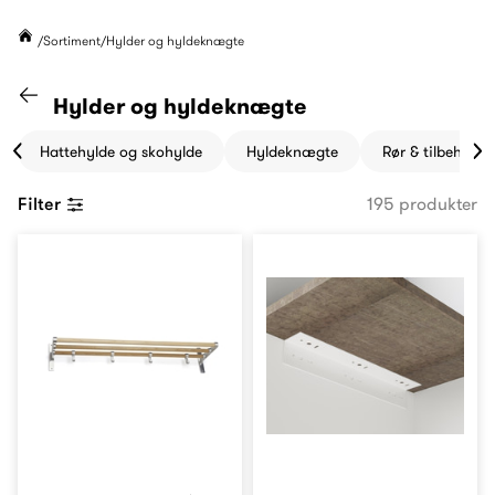
Sortiment
Hylder og hyldeknægte
Gå til "Sortiment" kategori
Hylder og hyldeknægte
Hattehylde og skohylde
Hyldeknægte
Rør & tilbehør
Filter
195 produkter