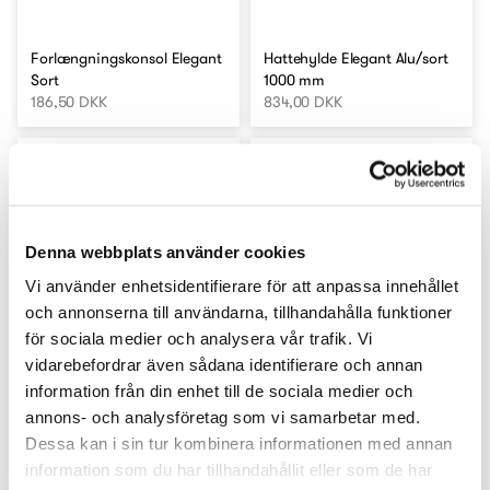
Forlængningskonsol Elegant
Hattehylde Elegant Alu/sort
Sort
1000 mm
186,50 DKK
834,00 DKK
Denna webbplats använder cookies
Vi använder enhetsidentifierare för att anpassa innehållet
och annonserna till användarna, tillhandahålla funktioner
för sociala medier och analysera vår trafik. Vi
vidarebefordrar även sådana identifierare och annan
information från din enhet till de sociala medier och
Hattehylde Elegant Alu/sort
Hattehylde Elegant Alu/hvid
annons- och analysföretag som vi samarbetar med.
600 mm
1000 mm
Dessa kan i sin tur kombinera informationen med annan
814,00 DKK
834,00 DKK
information som du har tillhandahållit eller som de har