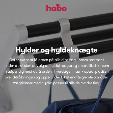
Hylder og hyldeknægte
Det er skønt at få orden på alle dine ting. I vores sortiment
finder du et stort udvalg af hyldeknægte og smart tilbehør, som
hjælper dig med at få orden i hverdagen. Tænk opad, pladsen
over døråbningen og oppe under loftet er ofte glemte områder.
Vægskinner med hylder passer til alle de mindre ting.