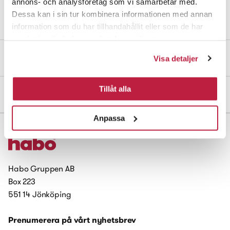
annons- och analysföretag som vi samarbetar med.
25 mm. Passar alla duschslangar, G1/2 R15. Vinkeln på
Dessa kan i sin tur kombinera informationen med annan
handduschen kan justeras.
information som du har tillhandahållit eller som de har
samlat in när du har använt deras tjänster.
Mått och dimensioner
Visa detaljer
Tillåt alla
Montering & övriga dokument
Anpassa
Habo Gruppen AB
Box 223
551 14 Jönköping
Prenumerera på vårt nyhetsbrev