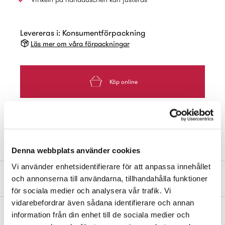
Levereras i: Konsumentförpackning
Läs mer om våra förpackningar
Köp online
Hitta Butik
Denna webbplats använder cookies
Vi använder enhetsidentifierare för att anpassa innehållet
Produktbeskrivning
och annonserna till användarna, tillhandahålla funktioner
för sociala medier och analysera vår trafik. Vi
vidarebefordrar även sådana identifierare och annan
information från din enhet till de sociala medier och
Handduschhållare av plast. Monteras på vägg. CC mellan skruvar