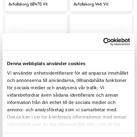
Avfallskorg 68475 Vit
Avfallskorg 446 Vit
Denna webbplats använder cookies
Vi använder enhetsidentifierare för att anpassa innehållet
och annonserna till användarna, tillhandahålla funktioner
för sociala medier och analysera vår trafik. Vi
Badkarsbro Lobelia Krom
Badkarsbro Lobelia Svart
vidarebefordrar även sådana identifierare och annan
information från din enhet till de sociala medier och
annons- och analysföretag som vi samarbetar med.
Dessa kan i sin tur kombinera informationen med annan
information som du har tillhandahållit eller som de har
samlat in när du har använt deras tjänster.