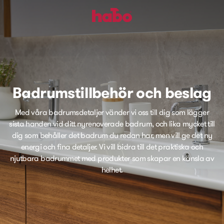
Badrumstillbehör och beslag
Med våra badrumsdetaljer vänder vi oss till dig som lägger
sista handen vid ditt nyrenoverade badrum, och lika mycket till
dig som behåller det badrum du redan har, men vill ge det ny
energi och fina detaljer. Vi vill bidra till det praktiska och
njutbara badrummet med produkter som skapar en känsla av
helhet.