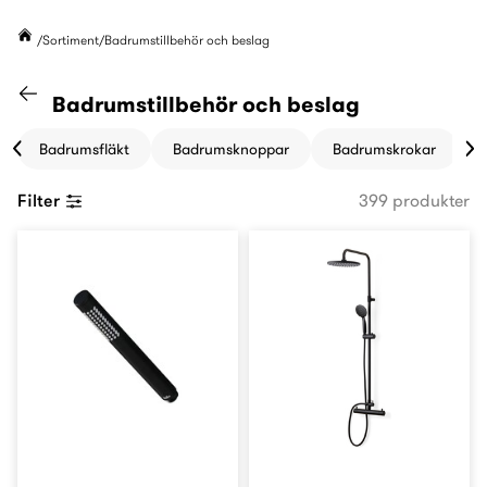
Sortiment
Badrumstillbehör och beslag
Gå till kategorin "Sortiment"
Badrumstillbehör och beslag
Badrumsfläkt
Badrumsknoppar
Badrumskrokar
B
Filter
399 produkter